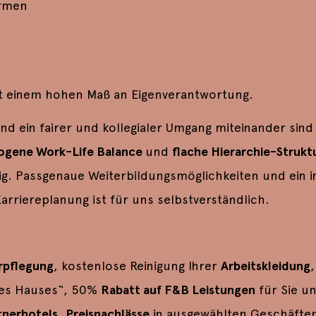
ormen
mit einem hohen Maß an Eigenverantwortung.
nd ein fairer und kollegialer Umgang miteinander sind
wogene Work-Life Balance
und
flache Hierarchie-Strukt
ig. Passgenaue Weiterbildungsmöglichkeiten und ein 
arriereplanung ist für uns selbstverständlich.
rpflegung
, kostenlose Reinigung Ihrer
Arbeitskleidung
 des Hauses“, 50%
Rabatt auf F&B Leistungen
für Sie u
tnerhotels
,
Preisnachlässe
in ausgewählten Geschäften 