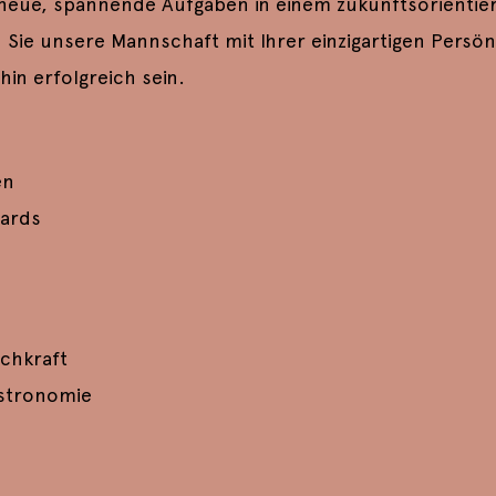
 neue, spannende Aufgaben in einem zukunftsorientier
ie unsere Mannschaft mit Ihrer einzigartigen Persönl
in erfolgreich sein.
en
ndards
chkraft
astronomie